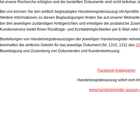
Ist unsere Recherche erfolglos und die bestellten Dokumente sind nicht lieferbar, is
Bei uns können Sie den amtlich beglaubigten Handelsregisterauszug mit Apostille 
Weitere Informationen zu diesen Beglaubigungen finden Sie auf unserer Webseite
bei den jeweiligen zuständigen Amtsgerichten und erledigen die postalische Zuse
Kundenservice bietet Ihnen Rückfrage- und Kontaktmöglichkeiten per E-Mail oder
Bestellungen von Handelsregisterauszügen der jeweiligen Handelsregister nehme
beinhalten die amtliche Gebühr für das jeweilige Dokument (Nr. 1310, 1311 des
JV
Beantragung und Zusendung von Dokumenten und Kundenbetreuung.
Facebook
Instagramm
Handelsregisterauszug sofort vom Am
www.handelsregister-auszug.
Handelsregisterauszug
Bewertung:
4.77
von 5 auf Grundlage von
24